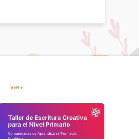
VER +
Taller de Escritura Creativa
Est
para el Nivel Primario
Com
Edu
Comunidades de Aprendizajes/Formación
Continua