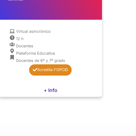
Comun
Conti
Virtual asincrónico
12 h
Docentes
Plataforma Educativa
Docentes de 6º y 7º grado
Acredita FOPCID
+ Info