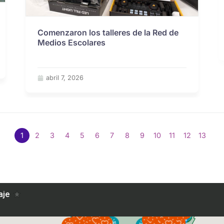
Comenzaron los talleres de la Red de
Medios Escolares
abril 7, 2026
1
2
3
4
5
6
7
8
9
10
11
12
13