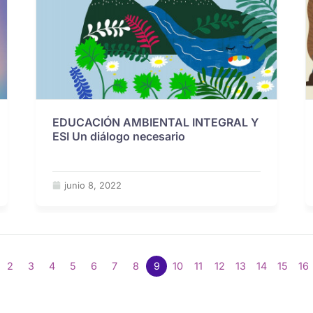
EDUCACIÓN AMBIENTAL INTEGRAL Y
ESI Un diálogo necesario
junio 8, 2022
2
3
4
5
6
7
8
9
10
11
12
13
14
15
16