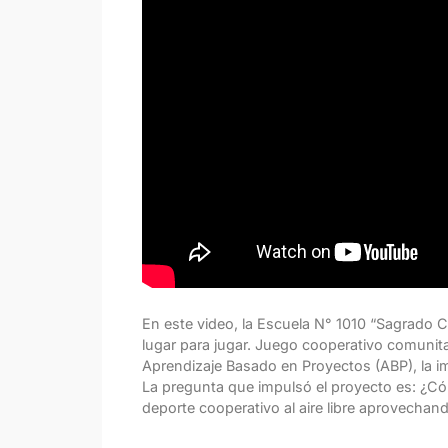
En este video, la Escuela N° 1010 “Sagrado 
lugar para jugar. Juego cooperativo comunita
Aprendizaje Basado en Proyectos (ABP), la imp
La pregunta que impulsó el proyecto es: ¿C
deporte cooperativo al aire libre aprovechand