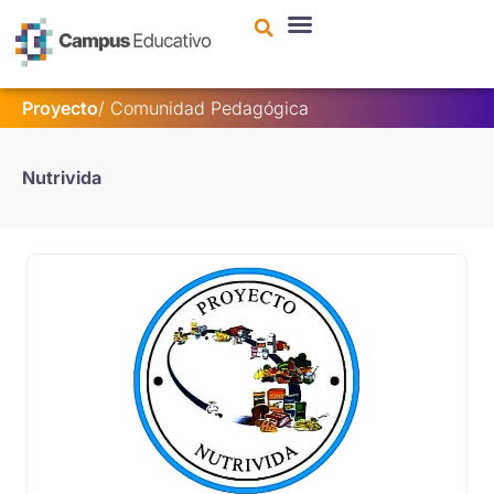
contenido
Proyecto
/
Comunidad Pedagógica
Nutrivida