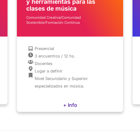
y herramientas para las
clases de música
Comunidad Creativa/Comunidad
Sostenible/Formación Continua
Presencial
3 encuentros / 12 hs.
Docentes
Lugar a definir
Nivel Secundario y Superior
especializados en música.
+ Info